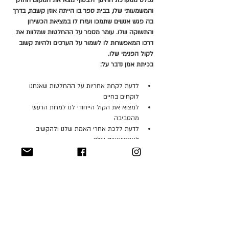
נפלט ממערכת החינוך ולבסוף מצא את המקום החזק 
והמשמעותי שלו, בבית ספר בו הייתה אוזן קשבת, בדרך 
בה פגש אנשים שתמכו ועזרו לו במציאת הכשירון 
והתשוקה שלו. עומר מספר על ההחלטות שמלוות את 
דרכו המאפשרות לו לשמור על הערכים ולהיות קשוב 
לקול הפנימי שלו.
בכיתת אמן נדבר על:
לדעת לקחת אחריות על ההחלטות שאנחנו 
לוקחים בחיים
למצוא את הקול הייחודי לנו למרות הרעש 
מהסביבה
לדעת ללכת אחרי האמת שלנו ולהקשיב 
לאינטואיציה שלנו
הערך כדרך שמלווה אותנו כל חיינו
איך לקבל החלטות אמיתיות ואמיצות בתקופה 
שבה כולנו חשופים לאינסטגרם ורשתות חברתיות 
מובילות