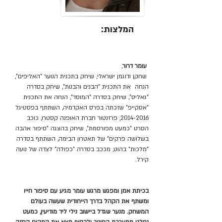
המלצות:
עומר דרור
,
 שחקן ודוגמן ישראלי, שיחק בתכנית הנוער "האליפים", 
הנחה  את התכנית "הבנים והבנות", שיחק בסדרה 
"גאליס", שיחק בסדרה "המוסד", הנחה את התכנית 
"אסקייפ" שזכתה בפרס האקדמיה, השתתף בפסטיגל 
2014-2016, פרזנטור חברת האופנה קסטרו, כוכב 
הסרט "כמעט מפורסמת", שיחק בהצגה "סיפור אהבה 
בשלושה פרקים" של תאטרון הבימה, השתתף בסדרה 
"מלכות" בהוט, מככב בסדרה "כפולה" לצדה של נועה 
קירל.
בכיתת אמן ומפגש מרגש עומר מגיע עם סיפור חייו 
ומשתף את הקהל בדרך הייחודית שעשה בעולם 
המשחק. מנער שגדל ביישוב נילי ליד מודיעין, כמעט 