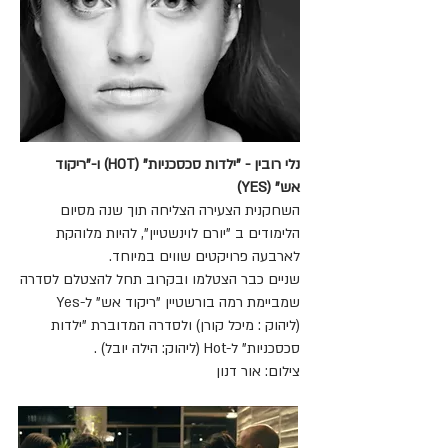
נלי רובין - "ילדות סכסכניות" (HOT) ו-"ריקוד
אש" (YES)
השחקנית הצעירה הצליחה תוך שנה מסיום
הלימודים ב "יורם לוינשטיין", להיות מלוהקת
לארבעה פרויקטים שווים במיוחד.
שניים כבר הצטלמו ובקרוב תחל להצטלם לסדרה
שמביימת רמה בורשטיין "ריקוד אש" ל-Yes
(ליהוק : מיכל קורן) ולסדרה המדוברת "ילדות
סכסכניות" ל-Hot (ליהוק: הילה יובל) .
צילום: אור דנון