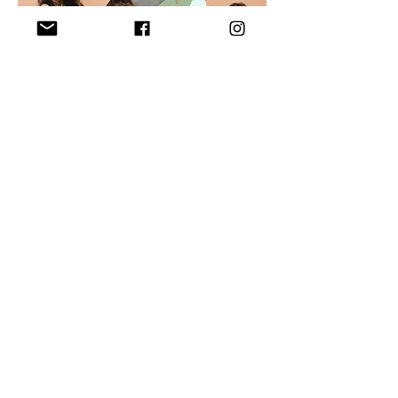
לורן אלון - מעצבת נולדה
פנים חדשות בסוכנות, לורן אלון מעצבת אופנה
ואושיית רשת.
בימים אלו משיקה מחדש את מותג בגדי הילדים
והאמהות
Donik
https://donikkids.com
עם הפקת סטילס ווידאו משוקעת. שימו לב -
הפריטים אוזלים בקצב מסחרר...
צילום: עדי אורני