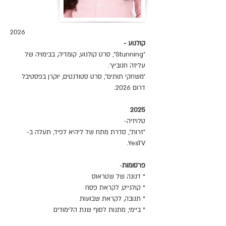
2026
קולנוע -
״Stunning”, סרט קולנוע, קומדיה, בבימויה של
עליזה חנוביץ׳.
״משחקי תותים״, סרט סטודנטים, יוקרן בפסטיבל
דרום 2026.
2025
טלויזיה-
״זרות״, סדרת מתח של ליהיא לפיד, תעלה ב-
YesTV.
פרסומות
-
* דנונה של שטראוס
* קולגייט, לקראת פסח
* תנובה, לקראת שבועות
* ביימי, מתנות לסוף שנת הלימודים