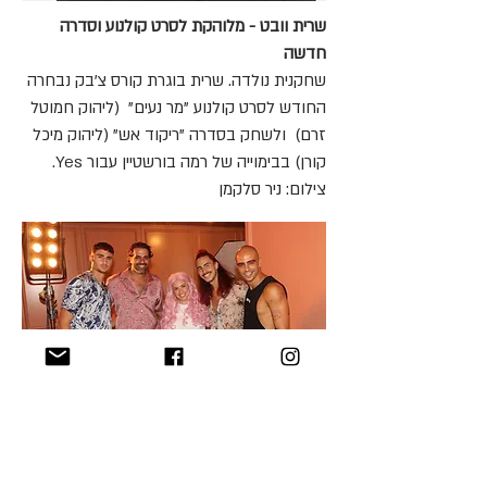
שרית וובט - מלוהקת לסרט קולנוע וסדרה
חדשה
שחקנית נולדה. שרית בוגרת קורס צ'בק נבחרה
החודש לסרט קולנוע "מר נעים" (ליהוק חמוטל
זרם) ולשחק בסדרה "ריקוד אש" (ליהוק מיכל
קורן) בבימוייה של רמה בורשטיין עבור Yes.
צילום: ניר סלקמן
אסף ונתא - משתפים פעולה עם עמותת ״אחת
מתשע״